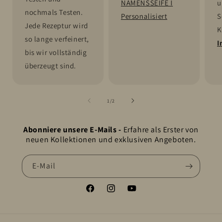
NAMENSSEIFE I
u
nochmals Testen.
Personalisiert
S
Jede Rezeptur wird
K
so lange verfeinert,
I
bis wir vollständig
überzeugt sind.
von
1
/
2
Abonniere unsere E-Mails -
Erfahre als Erster von
neuen Kollektionen und exklusiven Angeboten.
E-Mail
Facebook
Instagram
YouTube