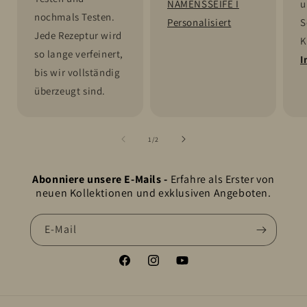
NAMENSSEIFE I
u
nochmals Testen.
Personalisiert
S
Jede Rezeptur wird
K
so lange verfeinert,
I
bis wir vollständig
überzeugt sind.
von
1
/
2
Abonniere unsere E-Mails -
Erfahre als Erster von
neuen Kollektionen und exklusiven Angeboten.
E-Mail
Facebook
Instagram
YouTube