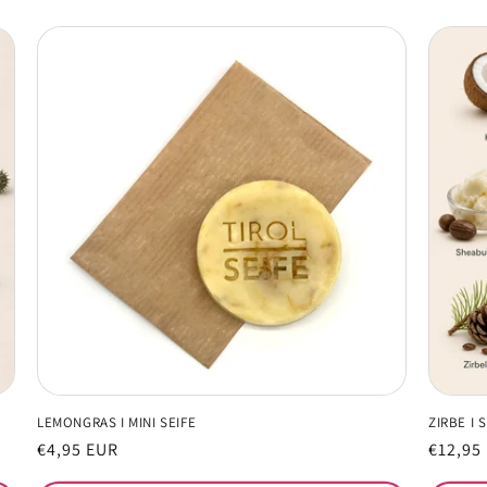
LEMONGRAS I MINI SEIFE
ZIRBE I 
Normaler
€4,95 EUR
Normal
€12,95
Preis
Preis