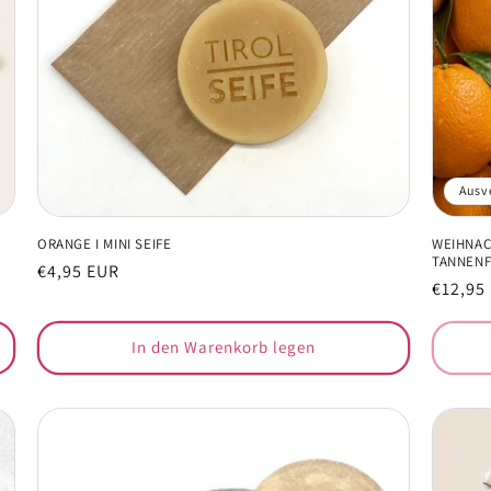
Ausv
ORANGE I MINI SEIFE
WEIHNAC
TANNEN
Normaler
€4,95 EUR
Normal
€12,95
Preis
Preis
In den Warenkorb legen