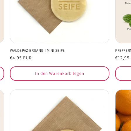
WALDSPAZIERGANG I MINI SEIFE
PFEFFERM
Normaler
€4,95 EUR
Normal
€12,95
Preis
Preis
In den Warenkorb legen