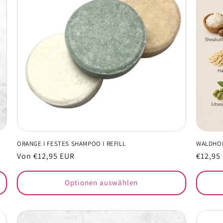
ORANGE I FESTES SHAMPOO I REFILL
WALDHON
Normaler
Von €12,95 EUR
Normal
€12,95
Preis
Preis
Optionen auswählen