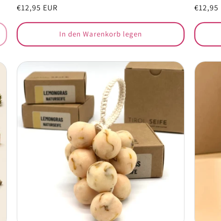
Normaler
€12,95 EUR
Normal
€12,95
Preis
Preis
In den Warenkorb legen