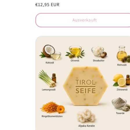
Normaler
€12,95 EUR
Preis
Ausverkauft