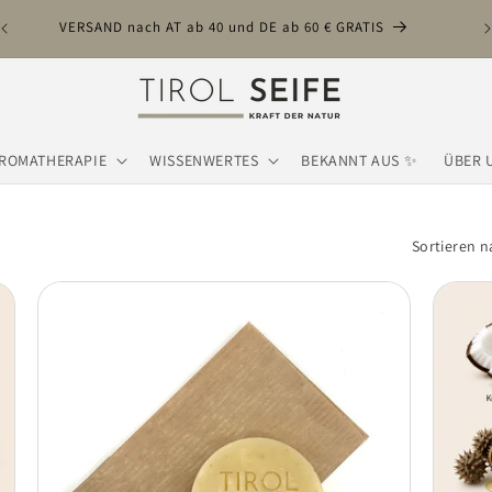
VE
VERSAND nach AT ab 40 und DE ab 60 € GRATIS
ROMATHERAPIE
WISSENWERTES
BEKANNT AUS ✨
ÜBER 
Sortieren n