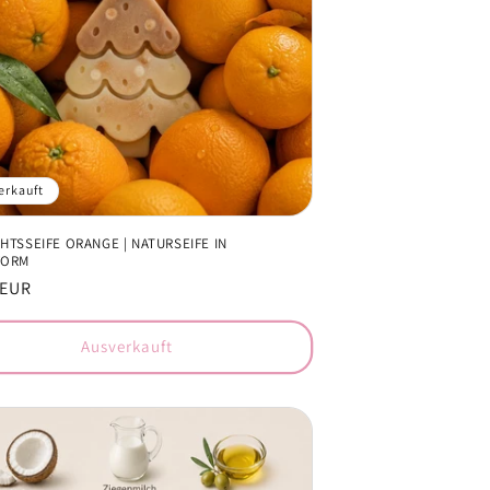
erkauft
HTSSEIFE ORANGE | NATURSEIFE IN
FORM
er
 EUR
Ausverkauft