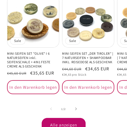
Sale
Sale
S
MINI SEIFEN SET "OLIVE" I 6
MINI SEIFEN SET „DER TIROLER" |
MINI 
NATURSEIFEN inkl.
7 NATURSEIFEN + SHAMPOOBAR
| 7 NA
SEIFENSCHALE + 4IN1 FESTE
INKL. REISEDOSE ALS GESCHENK
CREME
CREME ALS GESCHENK
Normaler
Verkaufspreis
€34,65 EUR
Norm
€44,60 EUR
€44,6
Normaler
Verkaufspreis
€35,65 EUR
€45,60 EUR
Grundpreis
Grundp
Preis
€34,65 pro Stück
Prei
€34,65
Preis
In den Warenkorb legen
In den Warenkorb legen
In 
von
1
/
2
Alle anzeigen