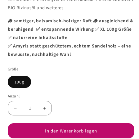
BIO Rizinusöl und weiteres
🪵 samtiger, balsamisch-holziger Duft
🪵 ausgleichend &
beruhigend
✅ entspannende Wirkung
✅
XL 100g Größe
✅
naturreine Inhaltsstoffe
✅
Amyris statt geschütztem, echtem Sandelholz – eine
bewusste, nachhaltige Wahl
Größe
100g
Anzahl
Anzahl
Verringere
Erhöhe
die
die
Menge
Menge
für
für
In den Warenkorb legen
SANDELHOLZ
SANDELHOLZ