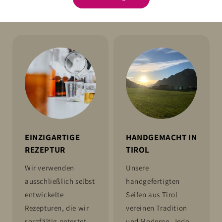
EINZIGARTIGE
HANDGEMACHT IN
REZEPTUR
TIROL
Wir verwenden
Unsere
ausschließlich selbst
handgefertigten
entwickelte
Seifen aus Tirol
Rezepturen, die wir
vereinen Tradition
sorgfältig getestet
und Moderne. Jede